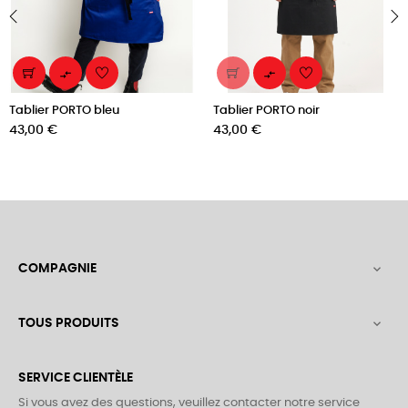
‹
›


Tablier PORTO bleu
Tablier PORTO noir
Prix
Prix
43,00 €
43,00 €
COMPAGNIE

TOUS PRODUITS

SERVICE CLIENTÈLE
Si vous avez des questions, veuillez contacter notre service