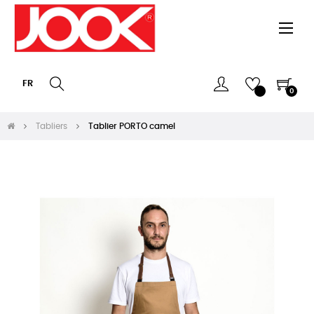
Basc
☰
la
navi
FR
0
Tabliers
Tablier PORTO camel