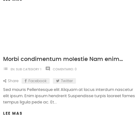
Morbi condimentum molestie Nam enim odio sodales
list
comment
EN:
SUB CATEGORY 1
COMENTARIO:
0
Share
Facebook
Twitter
Sed mauris Pellentesque elit Aliquam at lacus interdum nascetur
elit ipsum. Enim ipsum hendrerit Suspendisse turpis laoreet fames
tempus ligula pede ac. Et...
LEE MAS