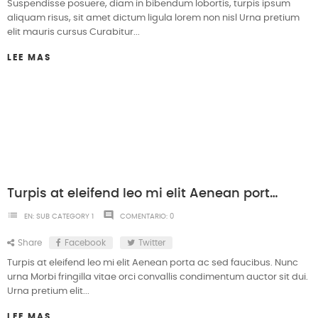
Suspendisse posuere, diam in bibendum lobortis, turpis ipsum
aliquam risus, sit amet dictum ligula lorem non nisl Urna pretium
elit mauris cursus Curabitur...
LEE MAS
Turpis at eleifend leo mi elit Aenean porta ac sed faucibus
list
comment
EN:
SUB CATEGORY 1
COMENTARIO:
0
Share
Facebook
Twitter
Turpis at eleifend leo mi elit Aenean porta ac sed faucibus. Nunc
urna Morbi fringilla vitae orci convallis condimentum auctor sit dui.
Urna pretium elit...
LEE MAS