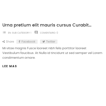
Urna pretium elit mauris cursus Curabitur at elit Vestibulum
list
comment
EN:
SUB CATEGORY 1
COMENTARIO:
0
Share
Facebook
Twitter
Mi vitae magnis Fusce laoreet nibh felis porttitor laoreet
Vestibulum faucibus. At Nulla id tincidunt ut sed semper vel Lorem
condimentum ornare.
LEE MAS