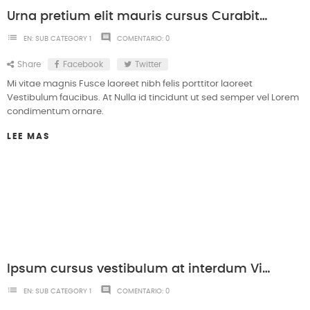
Urna pretium elit mauris cursus Curabitur at elit Vestibulum
list
comment
EN:
SUB CATEGORY 1
COMENTARIO:
0
Share
Facebook
Twitter
Mi vitae magnis Fusce laoreet nibh felis porttitor laoreet
Vestibulum faucibus. At Nulla id tincidunt ut sed semper vel Lorem
condimentum ornare.
LEE MAS
Ipsum cursus vestibulum at interdum Vivamuset dolore magna aliqua.
list
comment
EN:
SUB CATEGORY 1
COMENTARIO:
0