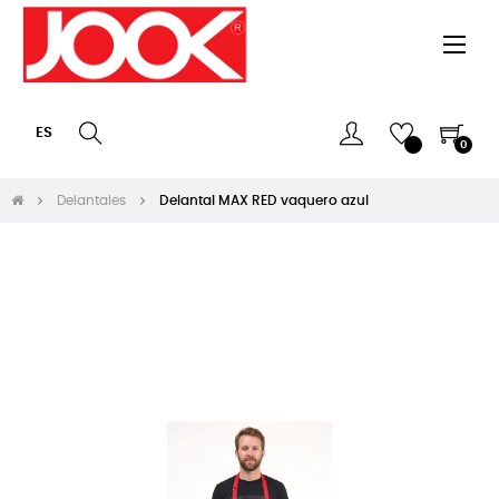
Nave
☰
de
pala
ES
0
Delantales
Delantal MAX RED vaquero azul