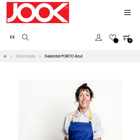
Nave
☰
de
pala
ES
0
Delantales
Delantal PORTO Azul