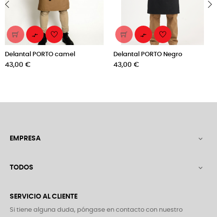
‹
›


Delantal PORTO camel
Delantal PORTO Negro
Precio
Precio
43,00 €
43,00 €
EMPRESA

TODOS

SERVICIO AL CLIENTE
Si tiene alguna duda, póngase en contacto con nuestro